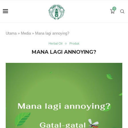
0
Utama
»
Media
»
Mana lagi annoying?
Herbal Oil
Produk
MANA LAGI ANNOYING?