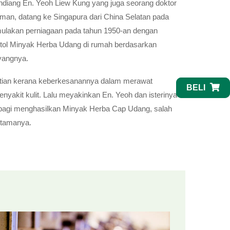
diang En. Yeoh Liew Kung yang juga seorang doktor
man, datang ke Singapura dari China Selatan pada
mulakan perniagaan pada tahun 1950-an dengan
tol Minyak Herba Udang di rumah berdasarkan
yangnya.
atian kerana keberkesanannya dalam merawat
BELI
nyakit kulit. Lalu meyakinkan En. Yeoh dan isterinya
 bagi menghasilkan Minyak Herba Cap Udang, salah
 utamanya.