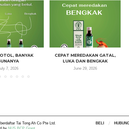
OTOL, BANYAK
CEPAT MEREDAKAN GATAL,
GUNANYA
LUKA DAN BENGKAK
uly 7, 2026
June 29, 2026
rdaftar Tai Tong Ah Co Pte Ltd.
BELI
HUBUNG
d by 
NUS BCP Grant
. 