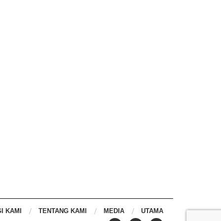
SENTIASA BERSEDIA:
HENTIKAN KEGATA
KECEMASAN BOLEH BERLAKU
SEBELUM JADI LEBIH 
BILA-BILA MASA
May 14, 2026
May 21, 2026
I KAMI
TENTANG KAMI
MEDIA
UTAMA