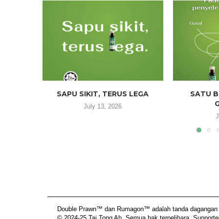
SAPU SIKIT, TERUS LEGA
SATU B
July 13, 2026
J
Double Prawn™ dan Rumagon™ adalah tanda dagangan be
© 2024-25 Tai Tong Ah, Semua hak terpelihara. Supporte